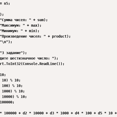
= n5;

;

"Сумма чисел: " + sum);

"Максимум: " + max);

"Минимум: " + min);

"Произведение чисел: " + product);

"\n");

"3 задание");

дите шестизначное число: ");

rt.ToInt32(Console.ReadLine());

10;

 10) % 10;

 100) % 10;

 1000) % 10;

 10000) % 10;

100000;

* 100000 + d2 * 10000 + d3 * 1000 + d4 * 100 + d5 * 10 + 