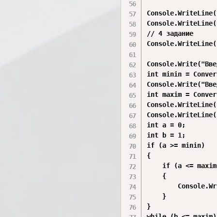
Console.WriteLine(
Console.WriteLine(
// 4 задание

Console.WriteLine(
Console.Write("Вве
int minin = Conver
Console.Write("Вве
int maxim = Conver
Console.WriteLine()
Console.WriteLine(
int a = 0;

int b = 1;

if (a >= minin)

{

    if (a <= maxim)
    {

        Console.Wr
    }

}

while (b <= maxim)
