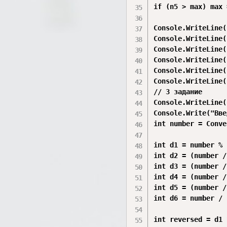
if (n5 > max) max 
Console.WriteLine()
Console.WriteLine(
Console.WriteLine(
Console.WriteLine(
Console.WriteLine(
Console.WriteLine(
// 3 задание

Console.WriteLine(
Console.Write("Вве
int number = Conve
int d1 = number % 
int d2 = (number /
int d3 = (number /
int d4 = (number /
int d5 = (number /
int d6 = number / 
int reversed = d1 