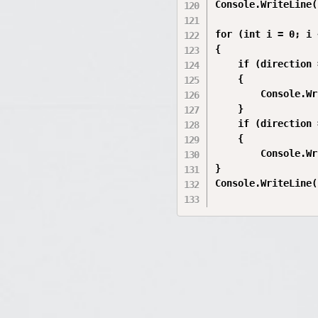
Console.WriteLine(
for (int i = 0; i 
{

    if (direction 
    {

        Console.Wr
    }

    if (direction 
    {

        Console.Wr
}

Console.WriteLine()