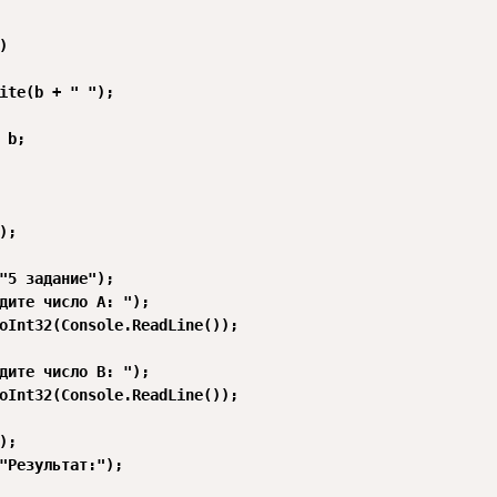


ite(b + " ");

 b;

;

"5 задание");

дите число A: ");

oInt32(Console.ReadLine());

дите число B: ");

oInt32(Console.ReadLine());

;

"Результат:");
