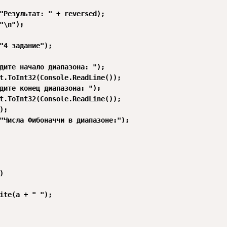
"Результат: " + reversed);

"\n");

"4 задание");

дите начало диапазона: ");

t.ToInt32(Console.ReadLine());

дите конец диапазона: ");

t.ToInt32(Console.ReadLine());

;

"Числа Фибоначчи в диапазоне:");



ite(a + " ");
