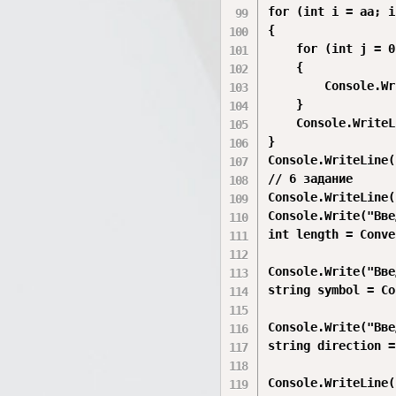
for (int i = aa; i
{

    for (int j = 0
    {

        Console.Wr
    }

    Console.WriteL
}

Console.WriteLine()
// 6 задание

Console.WriteLine(
Console.Write("Вве
int length = Conve
Console.Write("Вве
string symbol = Co
Console.Write("Вве
string direction =
Console.WriteLine()