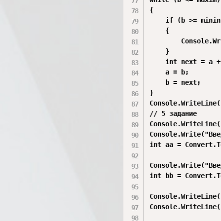
{

    if (b >= minin)
    {

        Console.Wr
    }

    int next = a +
    a = b;

    b = next;

}

Console.WriteLine()
// 5 задание

Console.WriteLine(
Console.Write("Вве
int aa = Convert.T
Console.Write("Вве
int bb = Convert.T
Console.WriteLine()
Console.WriteLine(