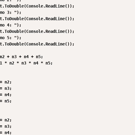
t.ToDouble(Console.ReadLine());

ло 3: ");

t.ToDouble(Console.ReadLine());

ло 4: ");

t.ToDouble(Console.ReadLine());

ло 5: ");

t.ToDouble(Console.ReadLine());

n2 + n3 + n4 + n5;

1 * n2 * n3 * n4 * n5;

= n2;

= n3;

= n4;

= n5;

= n2;

= n3;

= n4;
