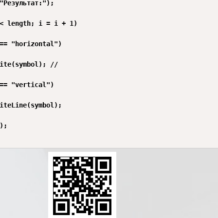
"Результат:");

< length; i = i + 1)

== "horizontal")

ite(symbol); // 

== "vertical")

iteLine(symbol); 

;
