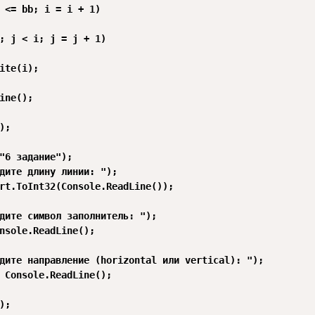
 <= bb; i = i + 1)

; j < i; j = j + 1)

ite(i);

ine(); 

;

"6 задание");

дите длину линии: ");

rt.ToInt32(Console.ReadLine());

дите символ заполнитель: ");

nsole.ReadLine(); 

дите направление (horizontal или vertical): ");

 Console.ReadLine();

;
