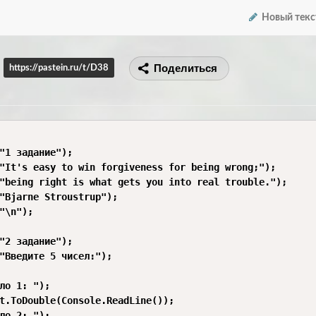
Новый текс
Поделиться
https://pastein.ru/t/D38
"1 задание");

"It's easy to win forgiveness for being wrong;");

"being right is what gets you into real trouble.");

"Bjarne Stroustrup");

"\n");

"2 задание");

"Введите 5 чисел:");

ло 1: ");

t.ToDouble(Console.ReadLine());

ло 2: ");
