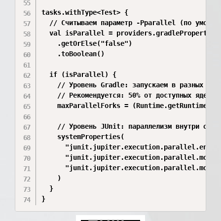
tasks.withType<Test> {

  // Считываем параметр -Pparallel (по умолчан
  val isParallel = providers.gradleProperty("p
    .getOrElse("false")

    .toBoolean()

  if (isParallel) {

    // Уровень Gradle: запускаем в разных JVM 
    // Рекомендуется: 50% от доступных ядер CP
    maxParallelForks = (Runtime.getRuntime().
    // Уровень JUnit: параллелизм внутри одной
    systemProperties(

      "junit.jupiter.execution.parallel.enable
      "junit.jupiter.execution.parallel.mode.d
      "junit.jupiter.execution.parallel.mode.c
    )

  }

}