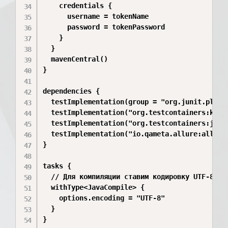
    credentials {

      username = tokenName

      password = tokenPassword

    }

  }

  mavenCentral()

}

dependencies {

  testImplementation(group = "org.junit.platf
  testImplementation("org.testcontainers:kafka
  testImplementation("org.testcontainers:junit
  testImplementation("io.qameta.allure:allure-
}

tasks {

  // Для компиляции ставим кодировку UTF-8

  withType<JavaCompile> {

    options.encoding = "UTF-8"

  }

}
