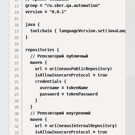
group = "ru.sber.qa.automation"

version = "0.0.1"

java {

  toolchain { languageVersion.set(JavaLanguage
}

repositories {

  // Репозиторий публичный

  maven {

    url = uri(nexusPublicRepository)

    isAllowInsecureProtocol = true

    credentials {

      username = tokenName

      password = tokenPassword

    }

  }

  // Репозиторий внутренний

  maven {

    url = uri(nexusInternalRepository)

    isAllowInsecureProtocol = true
