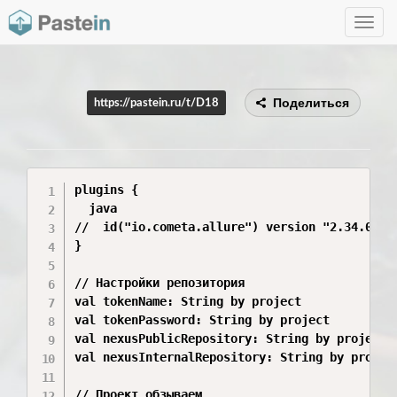
Toggle
navig
Поделиться
https://pastein.ru/t/D18
plugins {

  java

//  id("io.cometa.allure") version "2.34.0"

}

// Настройки репозитория

val tokenName: String by project

val tokenPassword: String by project

val nexusPublicRepository: String by project

val nexusInternalRepository: String by project
// Проект обзываем
