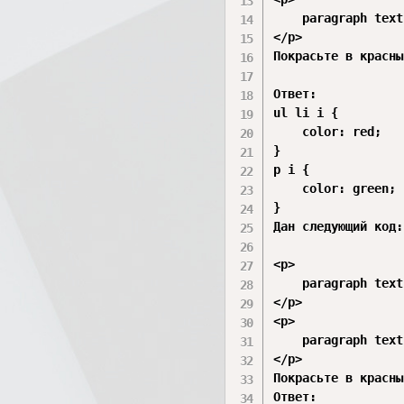
	paragraph text <i>italic</i>

</p>

Покрасьте в красны
Ответ:

ul li i {

    color: red;

}

p i {

    color: green;

}

Дан следующий код:

<p>

	paragraph text <b><i>bold italic</i></b>

</p>

<p>

	paragraph text <i>italic</i>

</p>

Покрасьте в красны
Ответ:
