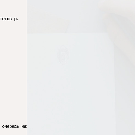
егов p.

 очередь находится внутри тега p.
