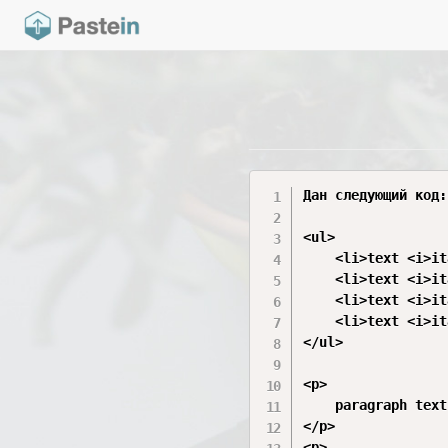
Дан следующий код:

<ul>

	<li>text <i>italic</i></li>

	<li>text <i>italic</i></li>

	<li>text <i>italic</i></li>

	<li>text <i>italic</i></li>

</ul>

<p>

	paragraph text <i>italic</i>

</p>

<p>
