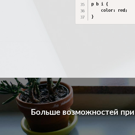
p b i {

    color: red;

}
Больше возможностей пр