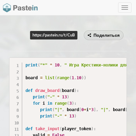
Toggle
navig
Поделиться
https://pastein.ru/t/CuB
print
(
"*"
*
10
,
" Игра Крестики-нолики для дв
board 
=
list
(
range
(
1
,
10
)
)
def
draw_board
(
board
)
:
print
(
"-"
*
13
)
for
 i 
in
range
(
3
)
:
print
(
"|"
,
 board
[
0
+
i
*
3
]
,
"|"
,
 board
[
1
+
i
print
(
"-"
*
13
)
def
take_input
(
player_token
)
:
   valid 
=
False