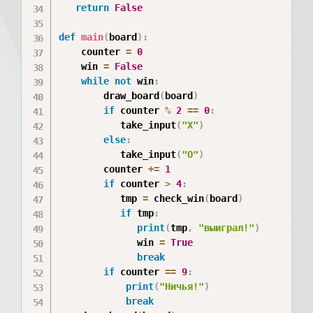
return
False
def
main
(
board
)
:
    counter 
=
0
    win 
=
False
while
not
 win
:
        draw_board
(
board
)
if
 counter 
%
2
==
0
:
           take_input
(
"X"
)
else
:
           take_input
(
"O"
)
        counter 
+=
1
if
 counter 
>
4
:
           tmp 
=
 check_win
(
board
)
if
 tmp
:
print
(
tmp
,
"выиграл!"
)
              win 
=
True
break
if
 counter 
==
9
:
print
(
"Ничья!"
)
break