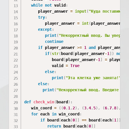
while
not
 valid
:
      player_answer 
=
input
(
"Куда поставим "
try
:
         player_answer 
=
int
(
player_answer
)
except
:
print
(
"Некорректный ввод. Вы уверены
continue
if
 player_answer 
>=
1
and
 player_answer
if
(
str
(
board
[
player_answer
-
1
]
)
not
i
            board
[
player_answer
-
1
]
=
 player_to
            valid 
=
True
else
:
print
(
"Эта клетка уже занята!"
)
else
:
print
(
"Некорректный ввод. Введите чис
def
check_win
(
board
)
:
   win_coord 
=
(
(
0
,
1
,
2
)
,
(
3
,
4
,
5
)
,
(
6
,
7
,
8
)
,
(
0
for
 each 
in
 win_coord
:
if
 board
[
each
[
0
]
]
==
 board
[
each
[
1
]
]
==
return
 board
[
each
[
0
]
]