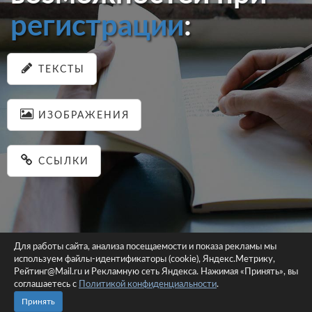
регистрации
:
ТЕКСТЫ
ИЗОБРАЖЕНИЯ
ССЫЛКИ
Для работы сайта, анализа посещаемости и показа рекламы мы
используем файлы-идентификаторы (cookie), Яндекс.Метрику,
© 2026 pastein.ru |
Пользовательское соглашение
|
Политика
Рейтинг@Mail.ru и Рекламную сеть Яндекса. Нажимая «Принять», вы
соглашаетесь с
Политикой конфиденциальности
конфиденциальности
.
Сайт использует файлы-идентификаторы (cookie)
Принять