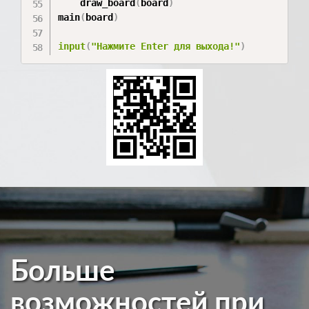
    draw_board
(
board
)
main
(
board
)
input
(
"Нажмите Enter для выхода!"
)
Больше
возможностей при