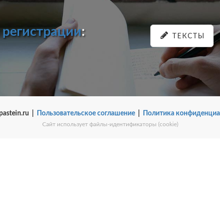
и
регистрации
:
ТЕКСТЫ
pastein.ru |
Пользовательское соглашение
|
Политика конфиденциа
Сайт использует файлы-идентификаторы (cookie)