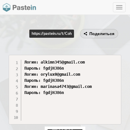
Toggle
navig
Поделиться
https://pastein.ru/t/Coh
Логин: alkimn345@gmail.com

Пароль: fgdjHJ86n

Логин: orylux0@gmail.com

Пароль: fgdjHJ86n

Логин: marinasa4743@gmail.com

Пароль: fgdjHJ86n
