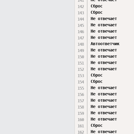
Сброс

Сброс

Не отвечает

Не отвечает

Не отвечает

Не отвечает

Автоответчик

Не отвечает

Не отвечает

Не отвечает

Не отвечает

Сброс

Сброс

Не отвечает

Не отвечает

Не отвечает

Не отвечает

Не отвечает

Не отвечает

Сброс

Не отвечает
