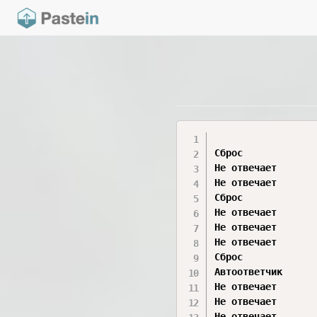
Сброс

Не отвечает

Не отвечает

Сброс

Не отвечает

Не отвечает

Не отвечает

Сброс

Автоответчик

Не отвечает

Не отвечает

Не отвечает
