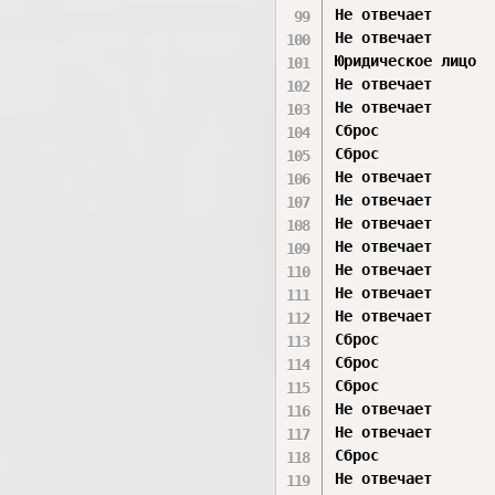
Не отвечает

Не отвечает

Юридическое лицо

Не отвечает

Не отвечает

Сброс

Сброс

Не отвечает

Не отвечает

Не отвечает

Не отвечает

Не отвечает

Не отвечает

Не отвечает

Сброс

Сброс

Сброс

Не отвечает

Не отвечает

Сброс

Не отвечает
