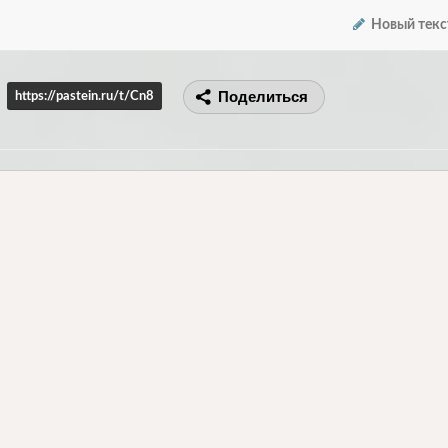
Новый текс
Поделиться
https://pastein.ru/t/Cn8