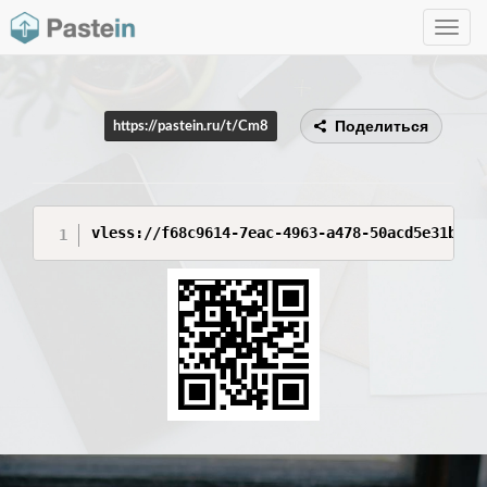
Toggle
navig
Поделиться
https://pastein.ru/t/Cm8
vless://f68c9614-7eac-4963-a478-50acd5e31b0d@