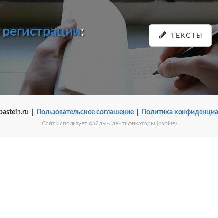
и
регистрации
:
ТЕКСТЫ
pastein.ru |
Пользовательское соглашение
|
Политика конфиденциа
Сайт использует файлы-идентификаторы (cookie)