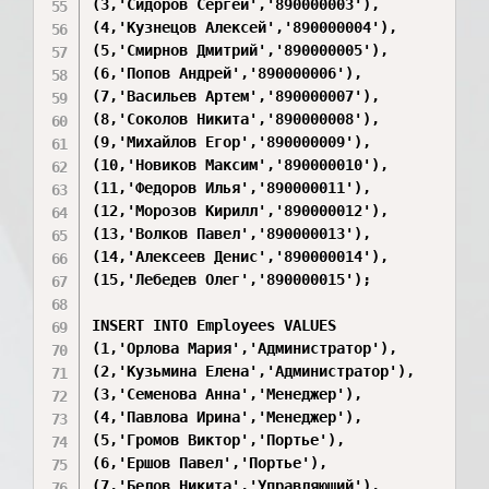
(3,'Сидоров Сергей','890000003'),

(4,'Кузнецов Алексей','890000004'),

(5,'Смирнов Дмитрий','890000005'),

(6,'Попов Андрей','890000006'),

(7,'Васильев Артем','890000007'),

(8,'Соколов Никита','890000008'),

(9,'Михайлов Егор','890000009'),

(10,'Новиков Максим','890000010'),

(11,'Федоров Илья','890000011'),

(12,'Морозов Кирилл','890000012'),

(13,'Волков Павел','890000013'),

(14,'Алексеев Денис','890000014'),

(15,'Лебедев Олег','890000015');

INSERT INTO Employees VALUES

(1,'Орлова Мария','Администратор'),

(2,'Кузьмина Елена','Администратор'),

(3,'Семенова Анна','Менеджер'),

(4,'Павлова Ирина','Менеджер'),

(5,'Громов Виктор','Портье'),

(6,'Ершов Павел','Портье'),

(7,'Белов Никита','Управляющий'),
