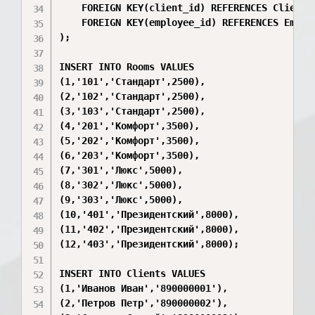
    FOREIGN KEY(client_id) REFERENCES Clients(
    FOREIGN KEY(employee_id) REFERENCES Employ
);

INSERT INTO Rooms VALUES

(1,'101','Стандарт',2500),

(2,'102','Стандарт',2500),

(3,'103','Стандарт',2500),

(4,'201','Комфорт',3500),

(5,'202','Комфорт',3500),

(6,'203','Комфорт',3500),

(7,'301','Люкс',5000),

(8,'302','Люкс',5000),

(9,'303','Люкс',5000),

(10,'401','Президентский',8000),

(11,'402','Президентский',8000),

(12,'403','Президентский',8000);

INSERT INTO Clients VALUES

(1,'Иванов Иван','890000001'),

(2,'Петров Петр','890000002'),
