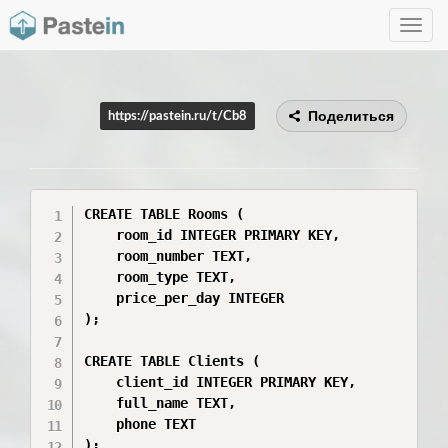
Toggle
navig
Поделиться
https://pastein.ru/t/Cb8
CREATE TABLE Rooms (

    room_id INTEGER PRIMARY KEY,

    room_number TEXT,

    room_type TEXT,

    price_per_day INTEGER

);

CREATE TABLE Clients (

    client_id INTEGER PRIMARY KEY,

    full_name TEXT,

    phone TEXT

);
