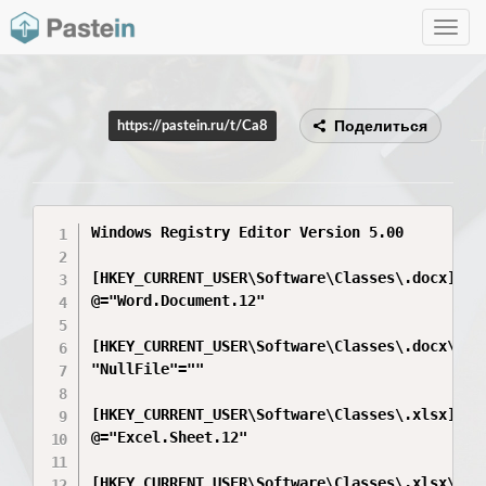
Toggle
navig
Поделиться
https://pastein.ru/t/Ca8
Windows Registry Editor Version 5.00

[HKEY_CURRENT_USER\Software\Classes\.docx]

@="Word.Document.12"

[HKEY_CURRENT_USER\Software\Classes\.docx\Shel
"NullFile"=""

[HKEY_CURRENT_USER\Software\Classes\.xlsx]

@="Excel.Sheet.12"

[HKEY_CURRENT_USER\Software\Classes\.xlsx\Shel