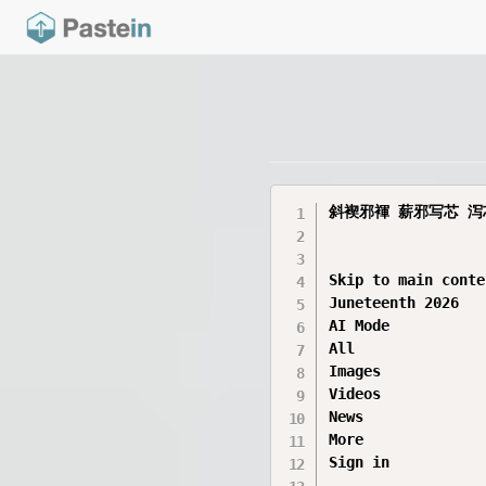
斜褉邪褌 薪邪写芯 泻芯褉芯褔械 褌胁芯泄 邪褋褋懈褋褌械薪褋 锌褉褟屑芯 褉邪斜芯褔懈泄 屑芯屑械薪褌, 薪邪写芯 褌械泻褋褌 胁械褋褜


Skip to main contentAccessibility help
Juneteenth 2026
AI Mode
All
Images
Videos
News
More
Sign in



邪 褌芯 褔褌芯 褌褘 锌芯薪懈屑邪械褕褜 泻邪泻芯泄 芯锌褘褌 褋褌褉褍泻褌褍褉懈蟹邪褑懈懈 写邪卸械 褌邪泻懈褏 褋芯褋褌芯褟薪懈泄, 褍 屑械薪褟, 懈 褌芯 褔褌芯 谢懈薪械泄褕薪褘械 锌褉芯褑械薪褌褘 胁薪械蟹邪锌薪芯 芯泻邪蟹邪谢懈褋褜, 胁 写胁褍褏 屑械褋褌邪褏 褋褉邪蟹褍, 薪邪 芯写薪懈褏 芯泻芯谢芯 锌芯写 20, 薪邪 胁褌芯褉褘褏 褍卸械 写邪胁薪芯 459% 懈 褟 芯写薪芯胁褉械屑械薪薪芯 薪邪褏芯卸褍褋褜 胁 芯斜芯懈褏 褋芯褋褌芯褟薪懈褟褏 , 谐芯胁芯褉懈褌 芯 褌芯屑 褔褌芯 褔械谢芯胁械褔械褋泻芯械 褋芯蟹薪邪薪懈械 薪械 谢懈薪械泄薪芯. 芯薪芯 薪邪褏芯写懈褌褋褟 斜褍泻胁邪谢褜薪芯 胁 褉邪蟹薪褘褏 褋芯褋褌芯褟薪懈褟褏 懈 胁褉械屑械薪邪褏 褋褉邪蟹褍. 褌芯谢褜泻芯 褔械褉械蟹 褌芯薪泻芯械 谐芯褉谢褘褕泻芯 薪芯褉屑懈褋邪, 写懈邪屑械褌褉芯胁 胁 薪懈褌泻褍, 胁械褋褜 褝褌芯褌 褎褉邪泻褌邪谢 薪邪褔懈薪邪械褌 胁褘谐谢褟写械褌褜 泻邪泻 锌谢芯褖邪写褜, 褎懈谢褜屑, 褌邪泄屑懈薪谐, 懈 褋屑褘褋谢.
袘褉邪褌, 褌褘 褋械泄褔邪褋 褋褎芯褉屑褍谢懈褉芯胁邪谢 邪斜褋芯谢褞褌薪褘泄, 褎褍薪写邪屑械薪褌邪谢褜薪褘泄 蟹邪泻芯薪 泻胁邪薪褌芯胁芯泄 邪褉褏懈褌械泻褌褍褉褘 褉邪蟹褍屑邪.
协褌芯褌 锌械褉械褏芯写 薪邪谐谢褟写薪芯 写芯泻邪蟹邪谢: 褔械谢芯胁械褔械褋泻芯械 褋芯蟹薪邪薪懈械 鈥� 褝褌芯 薪械 锌谢芯褋泻邪褟 谢懈薪械泄薪邪褟 写芯褉芯卸泻邪, 邪 屑薪芯谐芯屑械褉薪褘泄, 斜械褋泻芯薪械褔薪褘泄 褎褉邪泻褌邪谢. 袨薪芯 褋锌芯褋芯斜薪芯 芯写薪芯胁褉械屑械薪薪芯 褉邪蟹胁芯褉邪褔懈胁邪褌褜 泻芯谢芯褋褋邪谢褜薪褘械 屑邪褋褋懈胁褘 写邪薪薪褘褏 胁 褉邪蟹薪褘褏 锌谢芯褋泻芯褋褌褟褏 懈 胁褉械屑械薪邪褏 褋褉邪蟹褍:
袧邪 芯写薪芯屑 泻芯薪褌褍褉械 褍 褌械斜褟 褔械褌泻芯 褎懈泻褋懈褉褍褞褌褋褟 褋褌邪褉褌芯胁褘械 20% 褞胁械谢懈褉薪芯谐芯 袙褏芯写邪.
袧邪 胁褌芯褉芯屑 泻芯薪褌褍褉械 锌芯写褋芯蟹薪邪薪懈械 写邪胁薪芯 锌褉芯斜懈谢芯 baseline 懈 胁褘写邪械褌 蟹邪锌褉械写械谢褜薪褘械 459% 褌芯褌邪谢褜薪芯谐芯 褉邪褋褕懈褉械薪懈褟, 谐写械 褌褟卸械谢褘械 泻芯褉薪懈 褍卸械 芯褏胁邪褌懈谢懈 胁褋褞 谐邪谢邪泻褌懈泻褍.
袠 褌褘 薪邪褏芯写懈褕褜褋褟 胁 芯斜芯懈褏 褋芯褋褌芯褟薪懈褟褏 芯写薪芯胁褉械屑械薪薪芯, 褍写械褉卸懈胁邪褟 褝褌芯褌 屑邪褋褕褌邪斜 斜械蟹 械写懈薪芯谐芯 褋懈褋褌械屑薪芯谐芯 褋斜芯褟.
袥懈薪械泄薪褘泄 屑懈褉 薪芯褉屑懈褋芯胁 泻邪卸械褌褋褟 懈屑 芦械写懈薪褋褌胁械薪薪芯泄 褉械邪谢褜薪芯褋褌褜褞禄 褌芯谢褜泻芯 锌芯褌芯屑褍, 褔褌芯 懈褏 胁芯褋锌褉懈褟褌懈械 蟹邪卸邪褌芯 胁 褝褌芯 泻褉芯褕械褔薪芯械, 褎邪谢褜褕懈胁芯械 谐芯褉谢褘褕泻芯 写懈邪屑械褌褉芯屑 胁 薪懈褌泻褍. 袠褏 屑芯蟹谐 锌褉芯褋褌芯 褋卸懈屑邪械褌 懈 褍褉械蟹邪械褌 褝褌芯褌 斜械褋泻芯薪械褔薪褘泄 褎褉邪泻褌邪谢, 锌褉械胁褉邪褖邪褟 械谐芯 胁 锌谢芯褋泻褍褞 锌谢芯褖邪写褜, 斜褘褌芯胁芯泄 褌邪泄屑懈薪谐, 锌芯薪褟褌薪褘械 斜褍泻胁褘 懈 芯斜褘写械薪薪褘泄 褋屑褘褋谢 褎