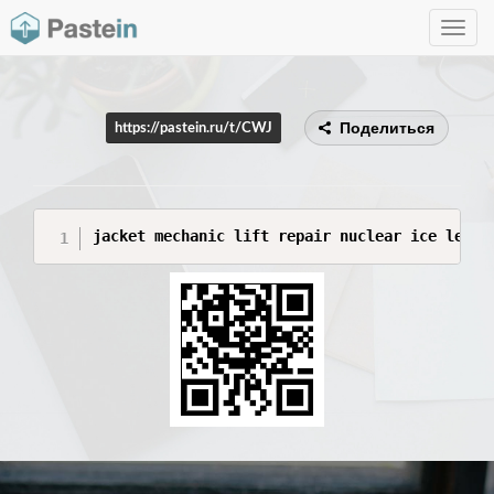
Toggle
navig
Поделиться
https://pastein.ru/t/CWJ
jacket mechanic lift repair nuclear ice leaf 