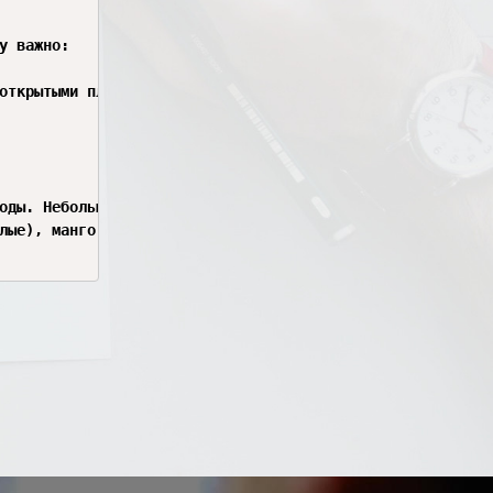
 важно:

открытыми плафонами — бабочки могут залететь внутрь и не
оды. Небольшое количество сиропа налить на шершавую пове
лые), манго, киви, маракуя. Фрукт нужно разломить и слег