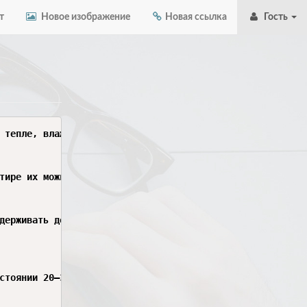
т
Новое изображение
Новая ссылка
Гость
 тепле, влажности, освещении и питании. Важно создать ус
тире их можно выпустить полетать — они часто садятся на 
держивать достаточный уровень влажности. Рекомендуемый д
стоянии 20–30 см от насекомого, не направляя струю прямо 