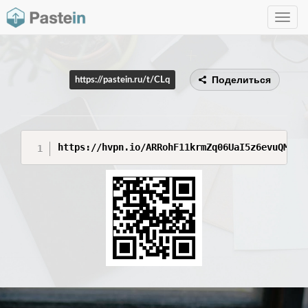
Toggle
navig
Поделиться
https://pastein.ru/t/CLq
https://hvpn.io/ARRohF11krmZq06UaI5z6evuQMNar