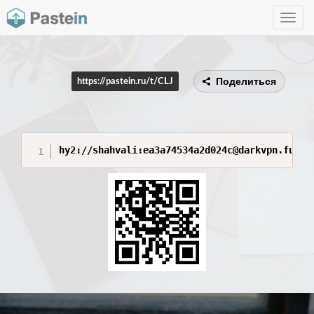
Toggle
navig
Поделиться
https://pastein.ru/t/CLJ
hy2://shahvali:ea3a74534a2d024c@darkvpn.fun:8