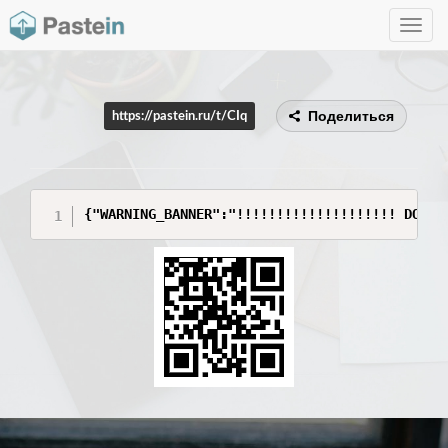
Toggle
navig
Поделиться
https://pastein.ru/t/CIq
{"WARNING_BANNER":"!!!!!!!!!!!!!!!!!!!! DO NO