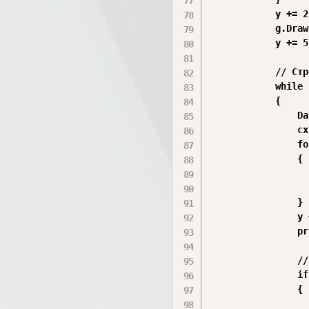
            y += 20
            g.Draw
            y += 5;
            // Стр
            while 
            {

                Da
                cx
                fo
                {

                  
                  
                }

                y 
                pr
                //
                if
                {

                  