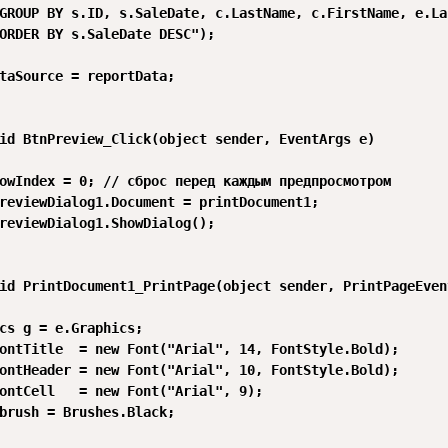
GROUP BY s.ID, s.SaleDate, c.LastName, c.FirstName, e.La
ORDER BY s.SaleDate DESC");

taSource = reportData;

id BtnPreview_Click(object sender, EventArgs e)

owIndex = 0; // сброс перед каждым предпросмотром

reviewDialog1.Document = printDocument1;

reviewDialog1.ShowDialog();

id PrintDocument1_PrintPage(object sender, PrintPageEvent
cs g = e.Graphics;

ontTitle  = new Font("Arial", 14, FontStyle.Bold);

ontHeader = new Font("Arial", 10, FontStyle.Bold);

ontCell   = new Font("Arial", 9);

brush = Brushes.Black;
