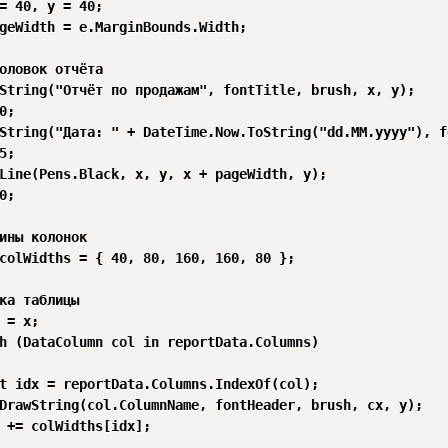
= 40, y = 40;

geWidth = e.MarginBounds.Width;

оловок отчёта

String("Отчёт по продажам", fontTitle, brush, x, y);

;

String("Дата: " + DateTime.Now.ToString("dd.MM.yyyy"), f
;

Line(Pens.Black, x, y, x + pageWidth, y);

;

ины колонок

colWidths = { 40, 80, 160, 160, 80 };

ка таблицы

 = x;

h (DataColumn col in reportData.Columns)

t idx = reportData.Columns.IndexOf(col);

DrawString(col.ColumnName, fontHeader, brush, cx, y);

 += colWidths[idx];
