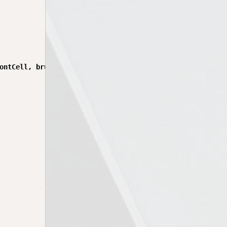
ontCell, brush, x, y);
