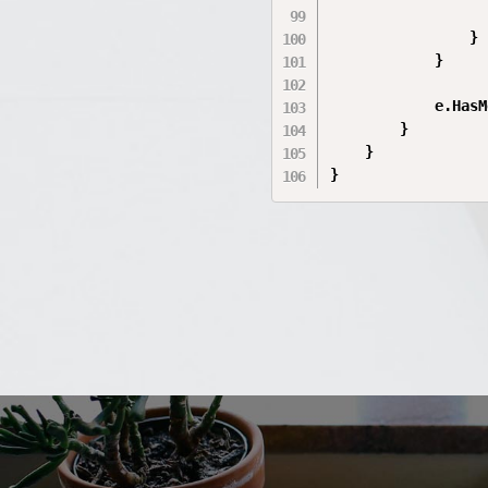
                  
                }

            }

            e.HasM
        }

    }
