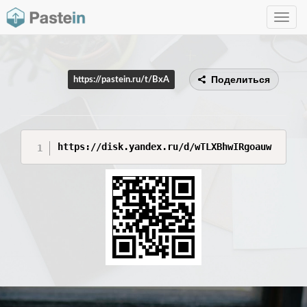
Toggle
navig
Поделиться
https://pastein.ru/t/BxA
https://disk.yandex.ru/d/wTLXBhwIRgoauw