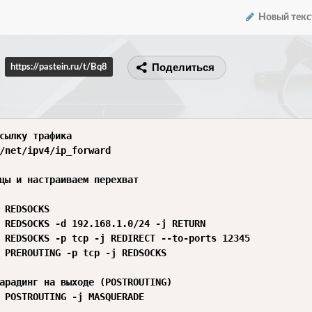
Новый текс
Поделиться
https://pastein.ru/t/Bq8
сылку трафика

/net/ipv4/ip_forward

цы и настраиваем перехват

 REDSOCKS

 REDSOCKS -d 192.168.1.0/24 -j RETURN

 REDSOCKS -p tcp -j REDIRECT --to-ports 12345

 PREROUTING -p tcp -j REDSOCKS

арадинг на выходе (POSTROUTING)

 POSTROUTING -j MASQUERADE
