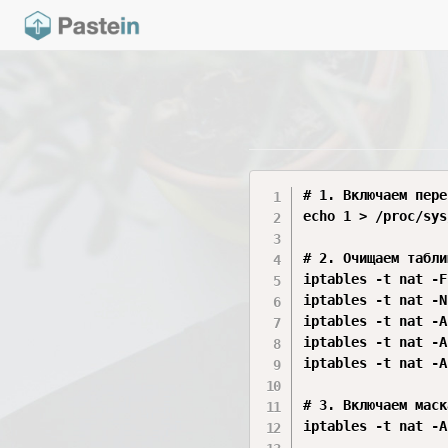
# 1. Включаем пере
echo 1 > /proc/sys
# 2. Очищаем табли
iptables -t nat -F

iptables -t nat -N
iptables -t nat -A
iptables -t nat -A
iptables -t nat -A
# 3. Включаем маск
iptables -t nat -A