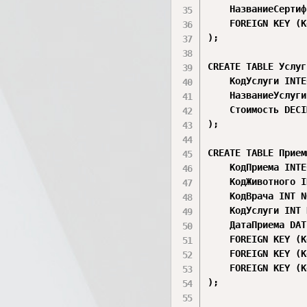
    НазваниеСертиф
    FOREIGN KEY (К
);

CREATE TABLE Услуг
    КодУслуги INTE
    НазваниеУслуги
    Стоимость DECI
);

CREATE TABLE Прием
    КодПриема INTE
    КодЖивотного I
    КодВрача INT N
    КодУслуги INT 
    ДатаПриема DAT
    FOREIGN KEY (К
    FOREIGN KEY (К
    FOREIGN KEY (К
);
