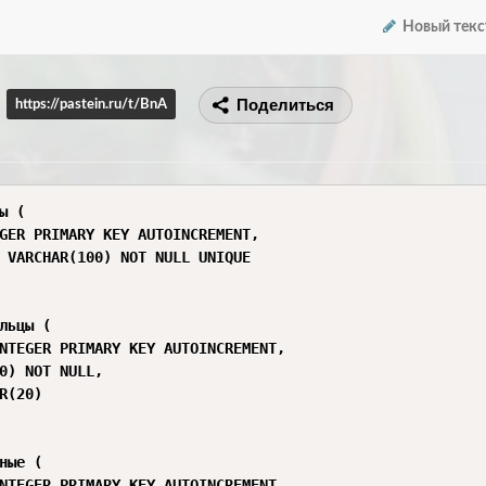
Новый текс
Поделиться
https://pastein.ru/t/BnA
ы (

GER PRIMARY KEY AUTOINCREMENT,

 VARCHAR(100) NOT NULL UNIQUE

льцы (

NTEGER PRIMARY KEY AUTOINCREMENT,

0) NOT NULL,

R(20)

ные (

NTEGER PRIMARY KEY AUTOINCREMENT,
