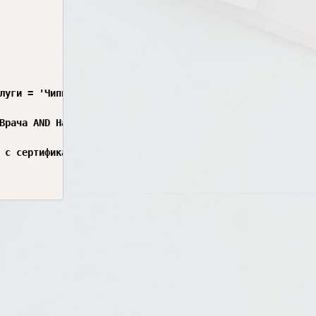
луги = 'Чипирование')

Врача AND НазваниеСертификата = 'Чипирование')

 с сертификатом "Чипирование"')
