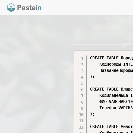
CREATE TABLE Пород
    КодПороды INTE
    НазваниеПороды
);

CREATE TABLE Владе
    КодВладельца I
    ФИО VARCHAR(10
    Телефон VARCHA
);

CREATE TABLE Живот
    КодЖивотного I