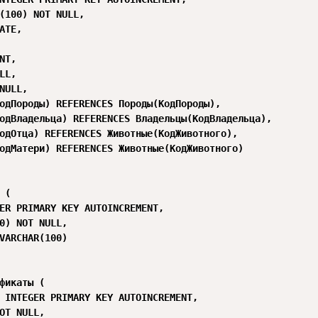
(100) NOT NULL,

ATE,

NT,

LL,

NULL,

одПороды) REFERENCES Породы(КодПороды),

одВладельца) REFERENCES Владельцы(КодВладельца),

одОтца) REFERENCES Животные(КодЖивотного),

одМатери) REFERENCES Животные(КодЖивотного)

(

ER PRIMARY KEY AUTOINCREMENT,

0) NOT NULL,

VARCHAR(100)

фикаты (

 INTEGER PRIMARY KEY AUTOINCREMENT,

OT NULL,
