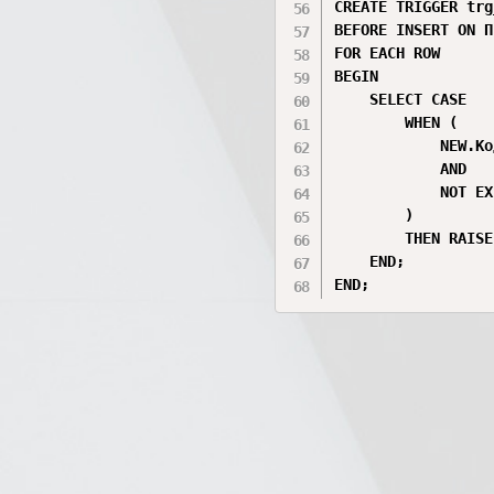
CREATE TRIGGER trg
BEFORE INSERT ON П
FOR EACH ROW

BEGIN

    SELECT CASE

        WHEN (

            NEW.Ко
            AND 

            NOT EX
        )

        THEN RAISE
    END;

END;