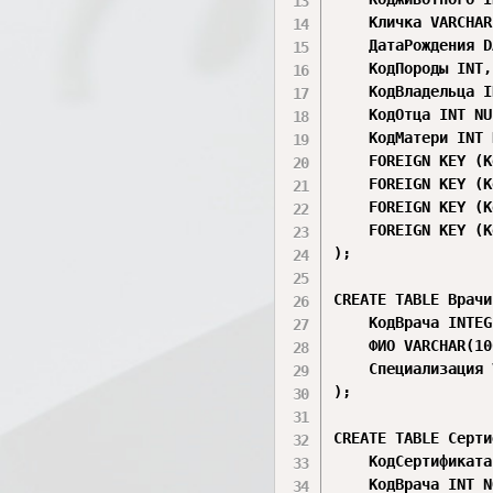
    Кличка VARCHAR
    ДатаРождения D
    КодПороды INT,

    КодВладельца I
    КодОтца INT NU
    КодМатери INT 
    FOREIGN KEY (К
    FOREIGN KEY (К
    FOREIGN KEY (К
    FOREIGN KEY (К
);

CREATE TABLE Врачи 
    КодВрача INTEG
    ФИО VARCHAR(10
    Специализация 
);

CREATE TABLE Серти
    КодСертификата
    КодВрача INT N