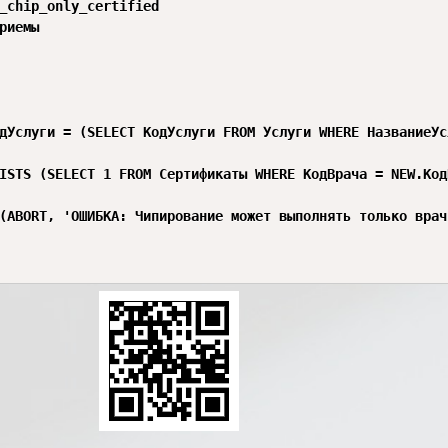
_chip_only_certified

риемы

дУслуги = (SELECT КодУслуги FROM Услуги WHERE НазваниеУс
ISTS (SELECT 1 FROM Сертификаты WHERE КодВрача = NEW.Код
(ABORT, 'ОШИБКА: Чипирование может выполнять только врач