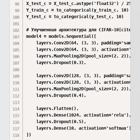
X_test_c = X_test_c.astype('float32') / 255

Y_train_c = to_categorical(y_train_c, 10)

Y_test_c = to_categorical(y_test_c, 10)

# Улучшенная архитектура для CIFAR-10[cite: 3]
model4 = models.Sequential([

    layers.Conv2D(64, (3, 3), padding='same',
    layers.Conv2D(64, (3, 3), activation='relu
    layers.MaxPooling2D(pool_size=(2, 2)),

    layers.Dropout(0.3),

    layers.Conv2D(128, (3, 3), padding='same',
    layers.Conv2D(128, (3, 3), activation='rel
    layers.MaxPooling2D(pool_size=(2, 2)),

    layers.Dropout(0.4),

    layers.Flatten(),

    layers.Dense(1024, activation='relu'),

    layers.Dropout(0.5),

    layers.Dense(10, activation='softmax')

])
