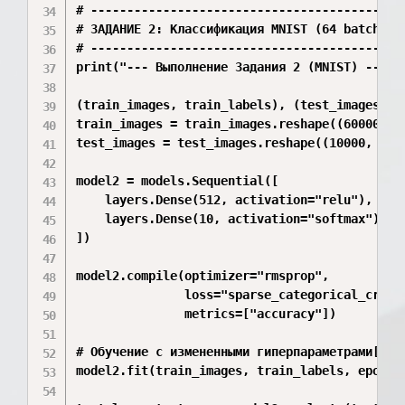
# --------------------------------------------
# ЗАДАНИЕ 2: Классификация MNIST (64 batch_siz
# --------------------------------------------
print("--- Выполнение Задания 2 (MNIST) ---")

(train_images, train_labels), (test_images, te
train_images = train_images.reshape((60000, 28
test_images = test_images.reshape((10000, 28 *
model2 = models.Sequential([

    layers.Dense(512, activation="relu"),

    layers.Dense(10, activation="softmax")

])

model2.compile(optimizer="rmsprop",

               loss="sparse_categorical_crosse
               metrics=["accuracy"])

# Обучение с измененными гиперпараметрами[cite
model2.fit(train_images, train_labels, epochs=