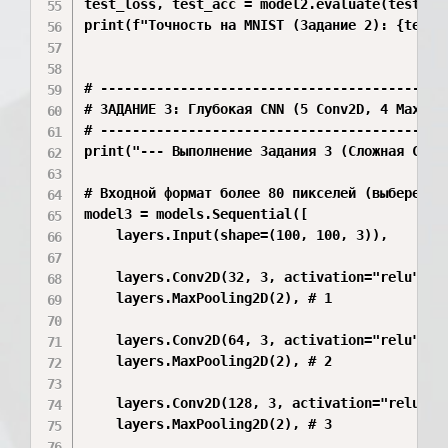
test_loss, test_acc = model2.evaluate(test_ima
print(f"Точность на MNIST (Задание 2): {test_a
# --------------------------------------------
# ЗАДАНИЕ 3: Глубокая CNN (5 Conv2D, 4 MaxPool
# --------------------------------------------
print("--- Выполнение Задания 3 (Сложная CNN) 
# Входной формат более 80 пикселей (выберем 10
model3 = models.Sequential([

    layers.Input(shape=(100, 100, 3)),

    layers.Conv2D(32, 3, activation="relu"),

    layers.MaxPooling2D(2), # 1

    layers.Conv2D(64, 3, activation="relu"),

    layers.MaxPooling2D(2), # 2

    layers.Conv2D(128, 3, activation="relu"),

    layers.MaxPooling2D(2), # 3
