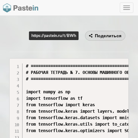
Toggle
navig
Поделиться
https://pastein.ru/t/BWh
# ============================================
# РАБОЧАЯ ТЕТРАДЬ № 7. ОСНОВЫ МАШИННОГО ОБУЧЕН
# ============================================
import numpy as np

import tensorflow as tf

from tensorflow import keras

from tensorflow.keras import layers, models

from tensorflow.keras.datasets import mnist, c
from tensorflow.keras.utils import to_categori
from tensorflow.keras.optimizers import SGD
