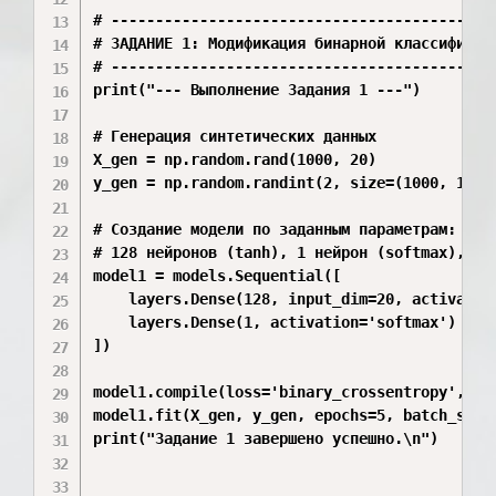
# --------------------------------------------
# ЗАДАНИЕ 1: Модификация бинарной классификаци
# --------------------------------------------
print("--- Выполнение Задания 1 ---")

# Генерация синтетических данных

X_gen = np.random.rand(1000, 20)

y_gen = np.random.randint(2, size=(1000, 1))

# Создание модели по заданным параметрам: 

# 128 нейронов (tanh), 1 нейрон (softmax), опт
model1 = models.Sequential([

    layers.Dense(128, input_dim=20, activation
    layers.Dense(1, activation='softmax') # П
])

model1.compile(loss='binary_crossentropy', opt
model1.fit(X_gen, y_gen, epochs=5, batch_size=
print("Задание 1 завершено успешно.\n")
