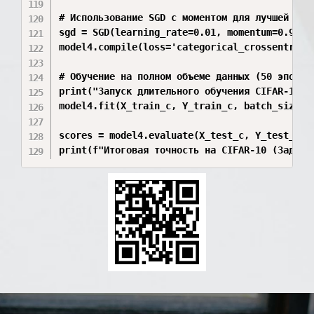
# Использование SGD с моментом для лучшей сход
sgd = SGD(learning_rate=0.01, momentum=0.9, ne
model4.compile(loss='categorical_crossentropy'
# Обучение на полном объеме данных (50 эпох дл
print("Запуск длительного обучения CIFAR-10...
model4.fit(X_train_c, Y_train_c, batch_size=64
scores = model4.evaluate(X_test_c, Y_test_c, v
print(f"Итоговая точность на CIFAR-10 (Задани