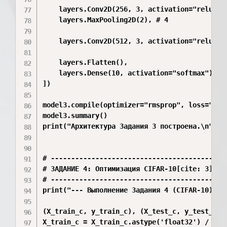
    layers.Conv2D(256, 3, activation="relu"),

    layers.MaxPooling2D(2), # 4

    layers.Conv2D(512, 3, activation="relu"), 
    layers.Flatten(),

    layers.Dense(10, activation="softmax")

])

model3.compile(optimizer="rmsprop", loss="spa
model3.summary()

print("Архитектура Задания 3 построена.\n")

# --------------------------------------------
# ЗАДАНИЕ 4: Оптимизация CIFAR-10[cite: 3]

# --------------------------------------------
print("--- Выполнение Задания 4 (CIFAR-10) ---
(X_train_c, y_train_c), (X_test_c, y_test_c) =
X_train_c = X_train_c.astype('float32') / 255
