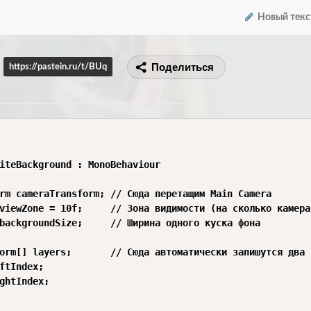
Новый текс
Поделиться
https://pastein.ru/t/BUq
iteBackground : MonoBehaviour

rm cameraTransform; // Сюда перетащим Main Camera

viewZone = 10f;     // Зона видимости (на сколько камера
backgroundSize;     // Ширина одного куска фона

orm[] layers;       // Сюда автоматически запишутся два 
ftIndex;

ghtIndex;
