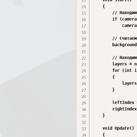
    {

        // Находим
        if (camera
            camera
        // Считаем
        background
        // Находим
        layers = n
        for (int i
        {

            layers
        }

        leftIndex 
        rightIndex
    }

    void Update()

    {
