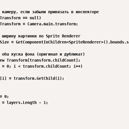
 камеру, если забыли привязать в инспекторе

Transform == null) 

Transform = Camera.main.transform;

 ширину картинки по Sprite Renderer

Size = GetComponentInChildren<SpriteRenderer>().bounds.si
 оба куска фона (оригинал и дубликат)

ew Transform[transform.childCount];

 = 0; i < transform.childCount; i++)

[i] = transform.GetChild(i);

= 0;

 = layers.Length - 1;
