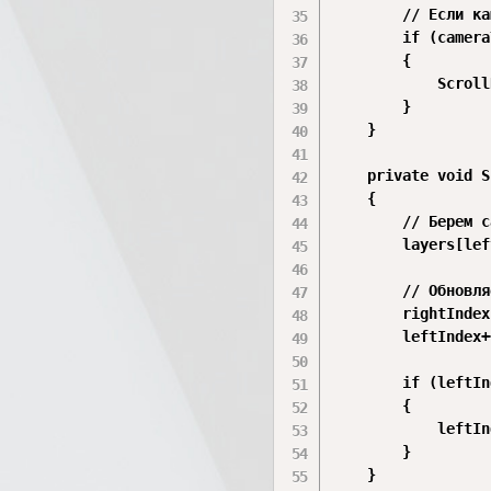
        // Если ка
        if (camera
        {

            Scroll
        }

    }

    private void S
    {

        // Берем с
        layers[lef
        // Обновля
        rightIndex
        leftIndex++
        if (leftIn
        {

            leftIn
        }

    }
