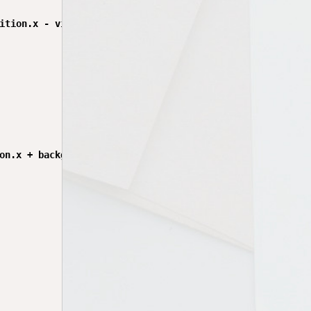
ition.x - viewZone))

on.x + backgroundSize, layers[leftIndex].position.y, lay