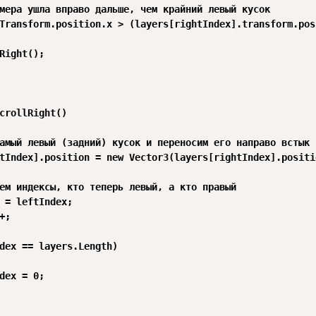
мера ушла вправо дальше, чем крайний левый кусок

Transform.position.x > (layers[rightIndex].transform.pos
Right();

crollRight()

амый левый (задний) кусок и переносим его направо встык

tIndex].position = new Vector3(layers[rightIndex].positi
ем индексы, кто теперь левый, а кто правый

 = leftIndex;

;

dex == layers.Length)

dex = 0;
