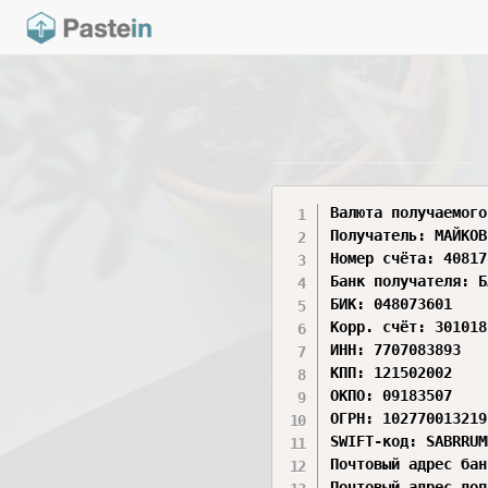
Валюта получаемого
Получатель: МАЙКОВ
Номер счёта: 40817
Банк получателя: Б
БИК: 048073601

Корр. счёт: 301018
ИНН: 7707083893

КПП: 121502002

ОКПО: 09183507

ОГРН: 1027700132195
SWIFT-код: SABRRUM
Почтовый адрес бан