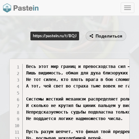
Toggle
navig
Поделиться
https://pastein.ru/t/BQJ
Весь этот мир границ и превосходства сил —

Лишь видимость, обман для духа близоруких глаз
Не тот силен, кто плоть врага в бою сломил,

А тот, чей свет во страха тьме вовек не гас.

Системы жесткий механизм распределяет роли,

И сколько не крутил бы циник пальцем у виска,

Непредсказуемость судьбы подвластна только вол
Не поддается логике надмножество числа.

Пусть разум шепчет, что финал твой предрешен, 
Но, воспылав неколебимой верой,
