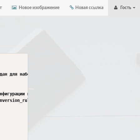
т
Новое изображение
Новая ссылка
Гость
дан для набора данных")

нфигурации набора данных - "

nversion_rules.json) не выполняется"


