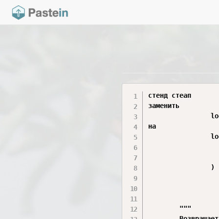
стенд стеап

заменить

                lo
на 

                lo
                  
                  
                )

        """

        Возвращает