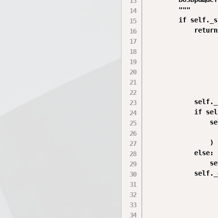
        """

        if self._s
            return

            self._
            if sel
                se
                  
                )

            else:

                se
            self._