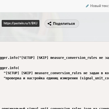
Новый текс
Поделиться
https://pastein.ru/t/BKJ
gger.info("[SETUP] [SKIP] measure_conversion_rules не за
gger.info(

  "[SETUP] [SKIP] measure_conversion_rules не задан в ко
  "проверка и настройка единиц измерения (signal_unit_co
 оригинальный signal_unit_conversion_rules.json на стенд.