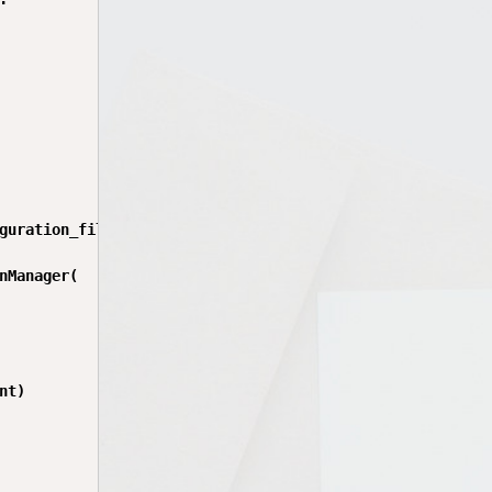
guration_file_name)

nManager(

t)
