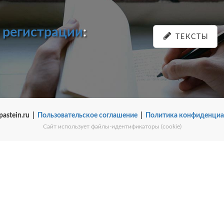
и
регистрации
:
ТЕКСТЫ
pastein.ru |
Пользовательское соглашение
|
Политика конфиденциа
Сайт использует файлы-идентификаторы (cookie)