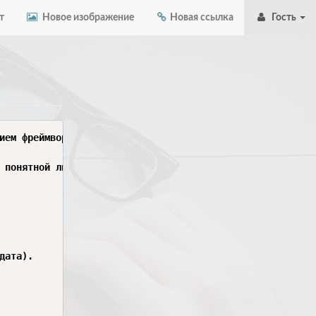
т
Новое изображение
Новая ссылка
Гость
ием фреймворка Flask и базы данных SQLite. 

 понятной линейной логикой и без лишних комментариев в к
ата).
