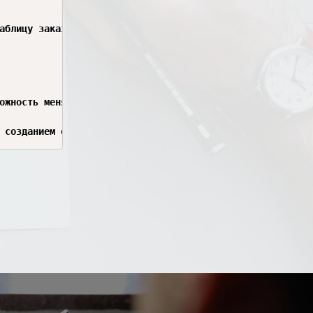
аблицу заказов).

ожность менять статус заявки (например, "Новая", "В рабо