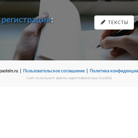
и
регистрации
:
ТЕКСТЫ
pastein.ru |
Пользовательское соглашение
|
Политика конфиденциа
Сайт использует файлы-идентификаторы (cookie)