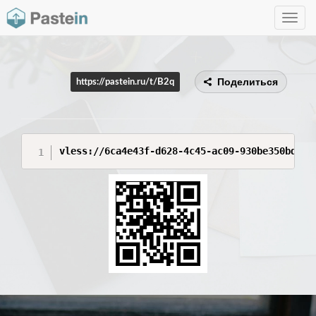
Toggle
navig
Поделиться
https://pastein.ru/t/B2q
vless://6ca4e43f-d628-4c45-ac09-930be350bd38@