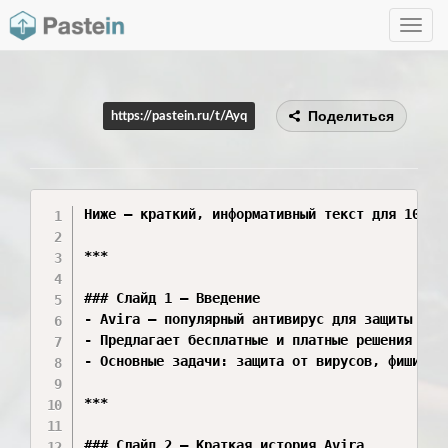
Toggle
navig
Поделиться
https://pastein.ru/t/Ayq
Ниже — краткий, информативный текст для 10‑сл
***

### Слайд 1 — Введение  

- Avira — популярный антивирус для защиты ПК, 
- Предлагает бесплатные и платные решения для 
- Основные задачи: защита от вирусов, фишинга,
***

### Слайд 2 — Краткая история Avira  
