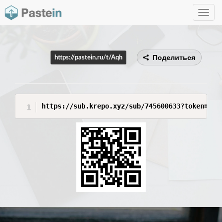
Toggle
navig
Поделиться
https://pastein.ru/t/Aqh
https://sub.krepo.xyz/sub/745600633?token=dca