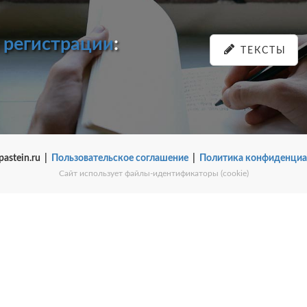
и
регистрации
:
ТЕКСТЫ
pastein.ru |
Пользовательское соглашение
|
Политика конфиденциа
Сайт использует файлы-идентификаторы (cookie)