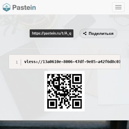
Toggle
navig
Поделиться
https://pastein.ru/t/A_q
vless://13a0610e-8006-47df-9e85-a42f6d8c01fc@