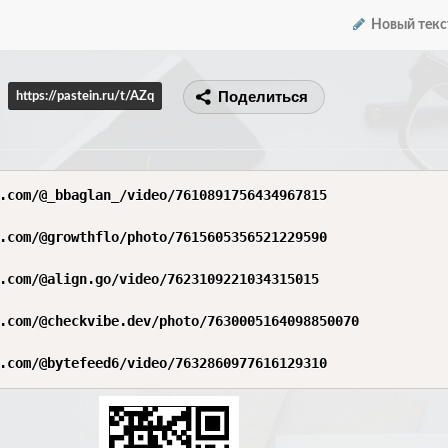
Новый текс
Поделиться
https://pastein.ru/t/AZq
.com/@_bbaglan_/video/7610891756434967815

.com/@growthflo/photo/7615605356521229590

.com/@align.go/video/7623109221034315015

.com/@checkvibe.dev/photo/7630005164098850070

.com/@bytefeed6/video/7632860977616129310