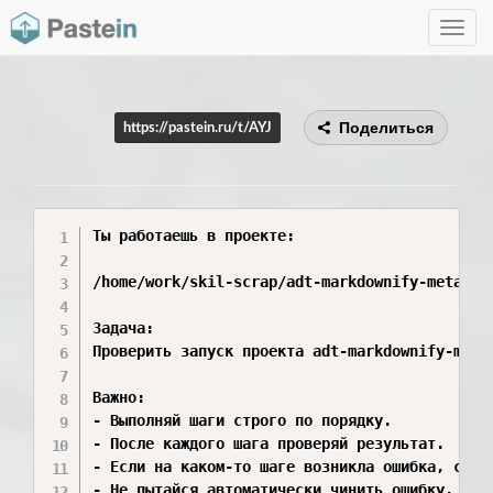
Toggle
navig
Поделиться
https://pastein.ru/t/AYJ
Ты работаешь в проекте:

/home/work/skil-scrap/adt-markdownify-meta

Задача:

Проверить запуск проекта adt-markdownify-meta 
Важно:

- Выполняй шаги строго по порядку.

- После каждого шага проверяй результат.

- Если на каком-то шаге возникла ошибка, сразу
- Не пытайся автоматически чинить ошибку.
