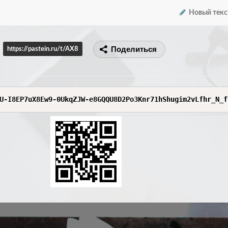
Новый текс
Поделиться
https://pastein.ru/t/AX8
U-I8EP7uX8Ew9-0UkqZJW-e8GQQU8D2Po3Knr71hShugim2vLfhr_N_f