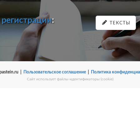
и
регистрации
:
ТЕКСТЫ
pastein.ru |
Пользовательское соглашение
|
Политика конфиденциа
Сайт использует файлы-идентификаторы (cookie)