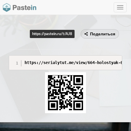
Toggle
navig
Поделиться
https://pastein.ru/t/AJ8
https://serialytut.me/view/664-holostyak-6-se