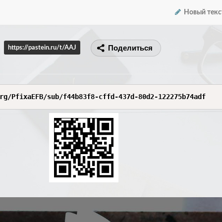
Новый текс
Поделиться
https://pastein.ru/t/AAJ
rg/PfixaEFB/sub/f44b83f8-cffd-437d-80d2-122275b74adf