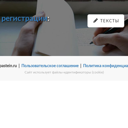
и
регистрации
:
ТЕКСТЫ
pastein.ru |
Пользовательское соглашение
|
Политика конфиденциа
Сайт использует файлы-идентификаторы (cookie)