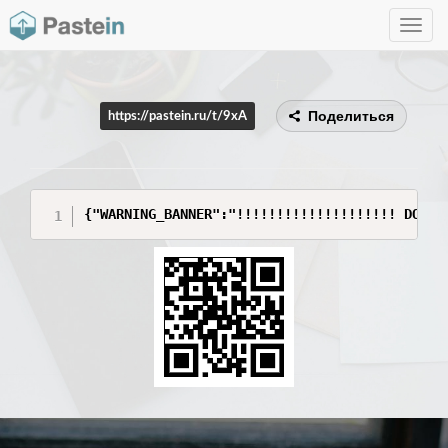
Toggle
navig
Поделиться
https://pastein.ru/t/9xA
{"WARNING_BANNER":"!!!!!!!!!!!!!!!!!!!! DO NO