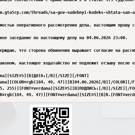
m.gta5rp.com/threads/sa-gov-sudebnyi-kodeks-shtata-san-a
мостью оперативного рассмотрения дела, настоящим прошу су
ное заседание по настоящему делу на 04.06.2026 23:00.

ерждаю, что сторона обвинения выражает согласие на рассм
аконом, настоящее ходатайство не подлежит отзыву после е
na][SIZE=5][B]ДАТА:[/B][/SIZE][/FONT]

ana][COLOR=rgb(184, 49, 47)][B]04.06.2026[/B][/COLOR][/F
5, 255)][FONT=verdana][SIZE=5][B]ПОДПИСЬ:[/B][/SIZE][/FON
R=rgb(184, 49, 47)][FONT=verdana][SIZE=5][B]R.[FONT=verd