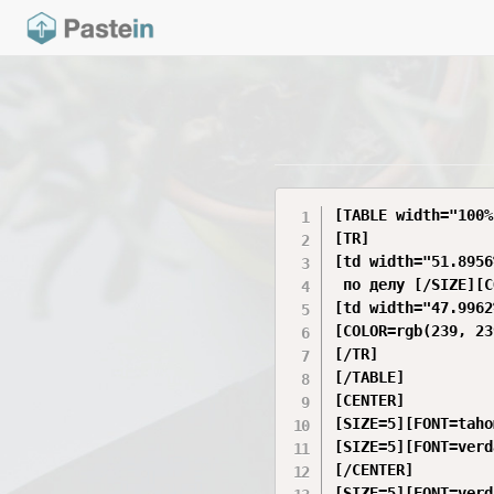
[TABLE width="100%"
[TR]

[td width="51.8956
 по делу [/SIZE][C
[td width="47.9962
[COLOR=rgb(239, 23
[/TR]

[/TABLE]

[CENTER]

[SIZE=5][FONT=taho
[SIZE=5][FONT=verd
[/CENTER]

[SIZE=5][FONT=verd