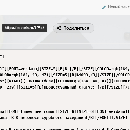
Новый текс
Поделиться
https://pastein.ru/t/9o8
]

%"][FONT=verdana][SIZE=5][B]В [/B][/SIZE][COLOR=rgb(184,
OLOR=rgb(184, 49, 47)][SIZE=5][B]№4099[/B][/SIZE][/COLOR
%"][RIGHT][FONT=verdana][COLOR=rgb(184, 49, 47)][COLOR=r
9, 239)][SIZE=5][B]Процессуальный статус: [/B][/SIZE][/C
ma][FONT=times new roman][SIZE=6][SIZE=6][FONT=verdana][
ana][B]О переносе судебного заседания[/B][/FONT][/SIZE]

ana]В соответствии с примечанием 2 к статье 4.3 Судебног