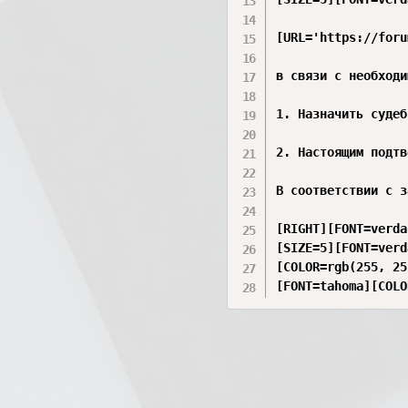
[URL='https://foru
в связи с необходи
1. Назначить судеб
2. Настоящим подтв
В соответствии с з
[RIGHT][FONT=verda
[SIZE=5][FONT=verd
[COLOR=rgb(255, 25
[FONT=tahoma][COLO