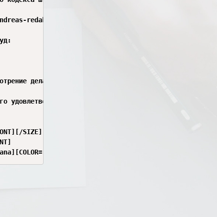
ndreas-redakcija-ot-21-fevralja-2026-goda.1616705/#:~:te
д:

отрение дела в сокращённый срок.

го удовлетворения судом.[/FONT][/SIZE]

ONT][/SIZE]

T]

ana][COLOR=rgb(184, 49, 47)][COLOR=rgb(239, 239, 239)][S