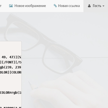
т
Новое изображение
Новая ссылка
Гость
 49, 47)][SIZE=5][B]Окружной суд[/B][/SIZE][/COLOR][SIZE
][/FONT][/td]

gb(239, 239, 239)][SIZE=5][B]От: [SIZE=5][FONT=verdana][
OLOR][COLOR=rgb(184, 49, 47)][SIZE=5][B]Истец[/B][/SIZE]
COLOR=rgb(184, 49, 47)][B]ХОДАТАЙСТВО[/B][/COLOR][/FONT]
о кодекса штата Сан-Андреас, согласно которому:
