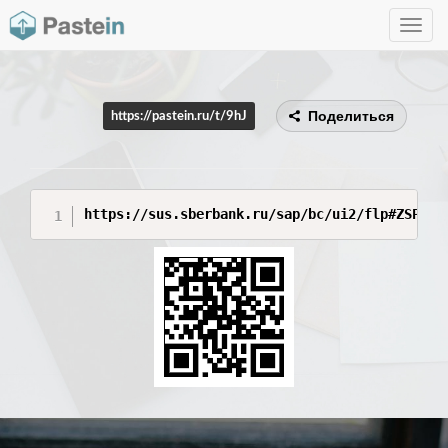
Toggle
navig
Поделиться
https://pastein.ru/t/9hJ
https://sus.sberbank.ru/sap/bc/ui2/flp#ZSPL_O