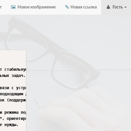
т
Новое изображение
Новая ссылка
Гость
т стабильную работу на различных типах поверхностей.

ьных задач.

вязи с устройством.

подходящим для стандартной офисной работы.

ок (поддержка жестов).

и режима подключения: радиоканал, Bluetooth и кабель USB.
*, ориентированный на профессиональный гейминг.

 нужды.
