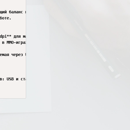
щий баланс между скоростью и точностью.

оте.

dpi** для максимальной скорости реакции.

 в MMO-играх.

емая через USB-ресивер.

в: USB и старого стандарта **PS/2**.
