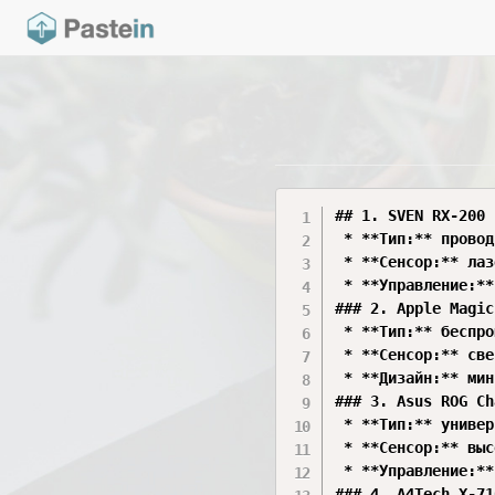
## 1. SVEN RX-200 
 * **Тип:** провод
 * **Сенсор:** лаз
 * **Управление:**
### 2. Apple Magic
 * **Тип:** беспро
 * **Сенсор:** све
 * **Дизайн:** мин
### 3. Asus ROG Ch
 * **Тип:** универ
 * **Сенсор:** выс
 * **Управление:**
### 4. A4Tech X-71