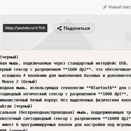
Новый текс
Поделиться
https://pastein.ru/t/9ch
(черный)

ная мышь, подключаемая через стандартный интерфейс USB.

ерный сенсор с разрешением **1600 dpi**, что обеспечивае
 оснащена 4 кнопками для выполнения базовых и дополнител
 Mouse 2 (белый)

водная мышь, использующая технологию **Bluetooth** для с
тодиодный оптический сенсор с разрешением **1000 dpi**, 
ималистичный белый корпус без выделенных физических кноп
akram (черный)

сальная (беспроводная/проводная) мышь, поддерживающая тр
окоточный светодиодный сенсор с разрешением **16000 dpi*
 имеет 6 программируемых кнопок для настройки под игровые
0BK (черный)
