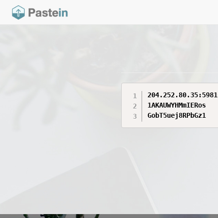
204.252.80.35:59816
1AKAUWYHMmIERos

GobT5uej8RPbGz1