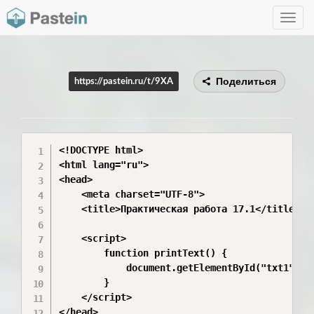
Toggle
navig
Поделиться
https://pastein.ru/t/9XA
<!DOCTYPE html>

<html lang="ru">

<head>

    <meta charset="UTF-8">

    <title>Практическая работа 17.1</title>

    <script>

        function printText() {

            document.getElementById("txt1").va
        }

    </script>

</head>
