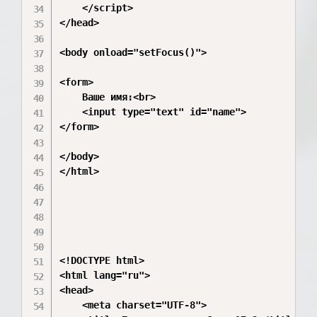
    </script>

</head>

<body onload="setFocus()">

<form>

    Ваше имя:<br>

    <input type="text" id="name">

</form>

</body>

</html>

<!DOCTYPE html>

<html lang="ru">

<head>

    <meta charset="UTF-8">
