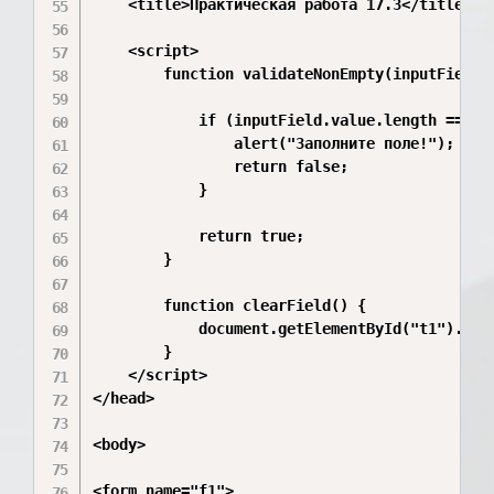
    <title>Практическая работа 17.3</title>

    <script>

        function validateNonEmpty(inputField) 
            if (inputField.value.length == 0) 
                alert("Заполните поле!");

                return false;

            }

            return true;

        }

        function clearField() {

            document.getElementById("t1").valu
        }

    </script>

</head>

<body>

<form name="f1">
