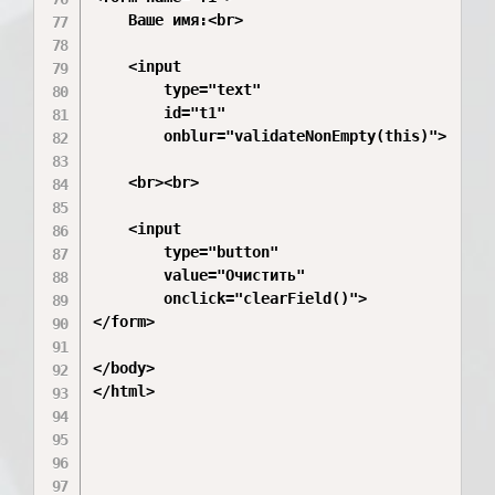
    Ваше имя:<br>

    <input

        type="text"

        id="t1"

        onblur="validateNonEmpty(this)">

    <br><br>

    <input

        type="button"

        value="Очистить"

        onclick="clearField()">

</form>

</body>

</html>
