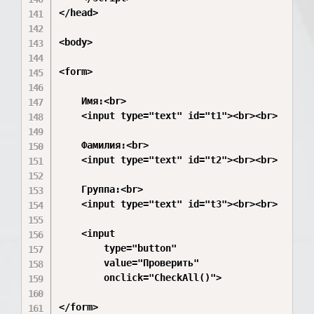
</head>

<body>

<form>

    Имя:<br>

    <input type="text" id="t1"><br><br>

    Фамилия:<br>

    <input type="text" id="t2"><br><br>

    Группа:<br>

    <input type="text" id="t3"><br><br>

    <input

        type="button"

        value="Проверить"

        onclick="CheckAll()">

</form>
