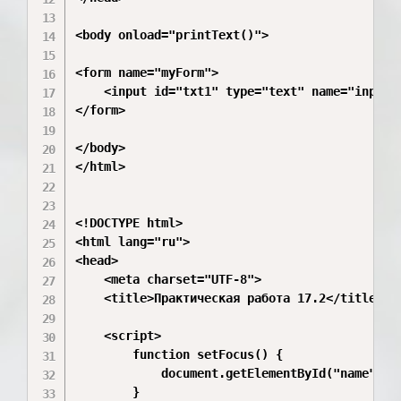
<body onload="printText()">

<form name="myForm">

    <input id="txt1" type="text" name="input">
</form>

</body>

</html>

<!DOCTYPE html>

<html lang="ru">

<head>

    <meta charset="UTF-8">

    <title>Практическая работа 17.2</title>

    <script>

        function setFocus() {

            document.getElementById("name").fo
        }
