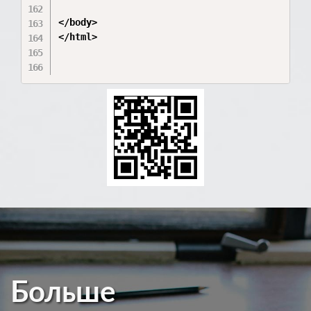
</body>

</html>

Больше