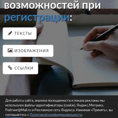
возможностей при
регистрации
:
ТЕКСТЫ
ИЗОБРАЖЕНИЯ
ССЫЛКИ
Для работы сайта, анализа посещаемости и показа рекламы мы
используем файлы-идентификаторы (cookie), Яндекс.Метрику,
© 2026 pastein.ru |
Пользовательское соглашение
|
Политика
Рейтинг@Mail.ru и Рекламную сеть Яндекса. Нажимая «Принять», вы
соглашаетесь с
Политикой конфиденциальности
конфиденциальности
.