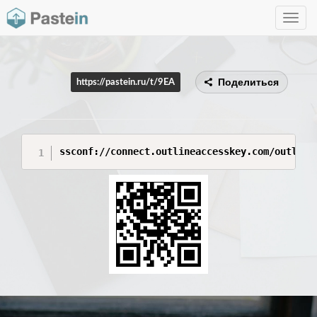
Toggle
navig
Поделиться
https://pastein.ru/t/9EA
ssconf://connect.outlineaccesskey.com/outline