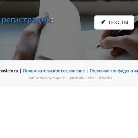
и
регистрации
:
ТЕКСТЫ
pastein.ru |
Пользовательское соглашение
|
Политика конфиденциа
Сайт использует файлы-идентификаторы (cookie)