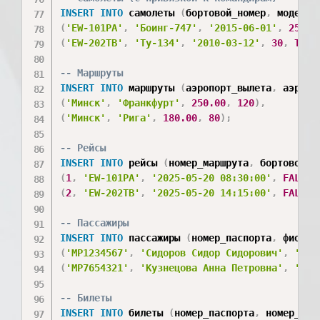
INSERT
INTO
 самолеты 
(
бортовой_номер
,
 модель
,
(
'EW-101PA'
,
'Боинг-747'
,
'2015-06-01'
,
25
,
T
(
'EW-202TB'
,
'Ту-134'
,
'2010-03-12'
,
30
,
TRUE
-- Маршруты
INSERT
INTO
 маршруты 
(
аэропорт_вылета
,
 аэропо
(
'Минск'
,
'Франкфурт'
,
250.00
,
120
)
,
(
'Минск'
,
'Рига'
,
180.00
,
80
)
;
-- Рейсы
INSERT
INTO
 рейсы 
(
номер_маршрута
,
 бортовой_н
(
1
,
'EW-101PA'
,
'2025-05-20 08:30:00'
,
FALSE
)
(
2
,
'EW-202TB'
,
'2025-05-20 14:15:00'
,
FALSE
)
-- Пассажиры
INSERT
INTO
 пассажиры 
(
номер_паспорта
,
 фио
,
 а
(
'MP1234567'
,
'Сидоров Сидор Сидорович'
,
'Мин
(
'MP7654321'
,
'Кузнецова Анна Петровна'
,
'Бре
-- Билеты
INSERT
INTO
 билеты 
(
номер_паспорта
,
 номер_рей