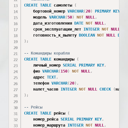
CREATE
TABLE
 самолеты 
(
    бортовой_номер 
VARCHAR
(
20
)
PRIMARY
KEY
,
    модель 
VARCHAR
(
50
)
NOT
NULL
,
    дата_изготовления 
DATE
NOT
NULL
,
    срок_эксплуатации_лет 
INTEGER
NOT
NULL
CH
    готовность_к_вылету 
BOOLEAN
NOT
NULL
DEFA
)
;
-- Командиры корабля
CREATE
TABLE
 командиры 
(
    личный_номер 
SERIAL
PRIMARY
KEY
,
    фио 
VARCHAR
(
150
)
NOT
NULL
,
    адрес 
TEXT
,
    телефон 
VARCHAR
(
20
)
,
    налет_часов 
INTEGER
NOT
NULL
CHECK
(
налет
)
;
-- Рейсы
CREATE
TABLE
 рейсы 
(
    номер_рейса 
SERIAL
PRIMARY
KEY
,
    номер_маршрута 
INTEGER
NOT
NULL
,