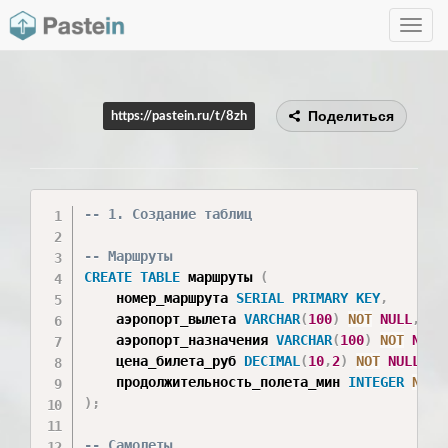
Toggle
navig
Поделиться
https://pastein.ru/t/8zh
-- 1. Создание таблиц
-- Маршруты
CREATE
TABLE
 маршруты 
(
    номер_маршрута 
SERIAL
PRIMARY
KEY
,
    аэропорт_вылета 
VARCHAR
(
100
)
NOT
NULL
,
    аэропорт_назначения 
VARCHAR
(
100
)
NOT
NULL
    цена_билета_руб 
DECIMAL
(
10
,
2
)
NOT
NULL
CH
    продолжительность_полета_мин 
INTEGER
NOT
)
;
-- Самолеты