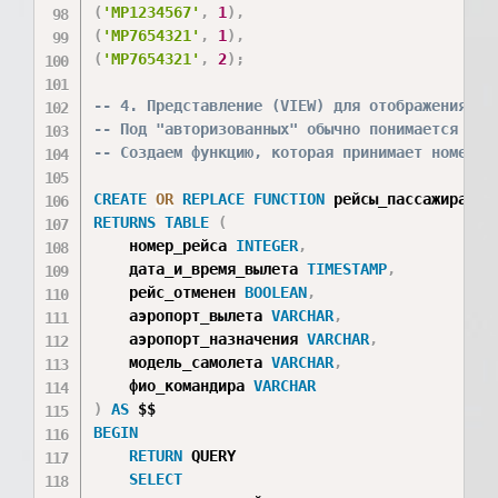
(
'MP1234567'
,
1
)
,
(
'MP7654321'
,
1
)
,
(
'MP7654321'
,
2
)
;
-- 4. Представление (VIEW) для отображения РЕ
-- Под "авторизованных" обычно понимается кон
-- Создаем функцию, которая принимает номер п
CREATE
OR
REPLACE
FUNCTION
 рейсы_пассажира
(
p_
RETURNS
TABLE
(
    номер_рейса 
INTEGER
,
    дата_и_время_вылета 
TIMESTAMP
,
    рейс_отменен 
BOOLEAN
,
    аэропорт_вылета 
VARCHAR
,
    аэропорт_назначения 
VARCHAR
,
    модель_самолета 
VARCHAR
,
    фио_командира 
VARCHAR
)
AS
BEGIN
RETURN
 QUERY

SELECT