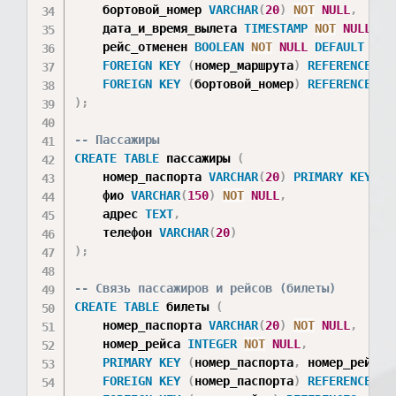
    бортовой_номер 
VARCHAR
(
20
)
NOT
NULL
,
    дата_и_время_вылета 
TIMESTAMP
NOT
NULL
,
    рейс_отменен 
BOOLEAN
NOT
NULL
DEFAULT
FAL
FOREIGN
KEY
(
номер_маршрута
)
REFERENCES
 м
FOREIGN
KEY
(
бортовой_номер
)
REFERENCES
 с
)
;
-- Пассажиры
CREATE
TABLE
 пассажиры 
(
    номер_паспорта 
VARCHAR
(
20
)
PRIMARY
KEY
,
    фио 
VARCHAR
(
150
)
NOT
NULL
,
    адрес 
TEXT
,
    телефон 
VARCHAR
(
20
)
)
;
-- Связь пассажиров и рейсов (билеты)
CREATE
TABLE
 билеты 
(
    номер_паспорта 
VARCHAR
(
20
)
NOT
NULL
,
    номер_рейса 
INTEGER
NOT
NULL
,
PRIMARY
KEY
(
номер_паспорта
,
 номер_рейса
)
FOREIGN
KEY
(
номер_паспорта
)
REFERENCES
 п