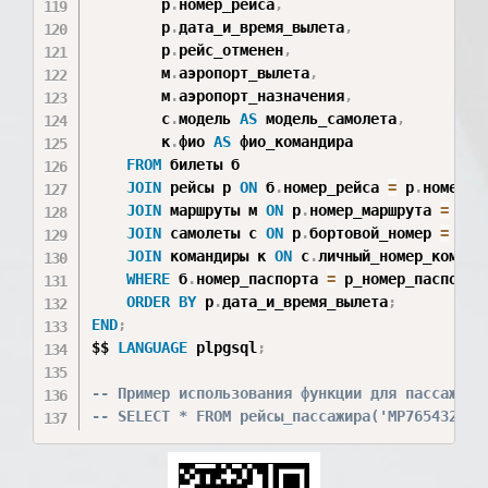
        р
.
номер_рейса
,
        р
.
дата_и_время_вылета
,
        р
.
рейс_отменен
,
        м
.
аэропорт_вылета
,
        м
.
аэропорт_назначения
,
        с
.
модель 
AS
 модель_самолета
,
        к
.
фио 
AS
 фио_командира

FROM
 билеты б

JOIN
 рейсы р 
ON
 б
.
номер_рейса 
=
 р
.
номер_ре
JOIN
 маршруты м 
ON
 р
.
номер_маршрута 
=
 м
.
н
JOIN
 самолеты с 
ON
 р
.
бортовой_номер 
=
 с
.
б
JOIN
 командиры к 
ON
 с
.
личный_номер_команд
WHERE
 б
.
номер_паспорта 
=
 p_номер_паспорта

ORDER
BY
 р
.
дата_и_время_вылета
;
END
;
$$ 
LANGUAGE
 plpgsql
;
-- Пример использования функции для пассажира
-- SELECT * FROM рейсы_пассажира('MP7654321')