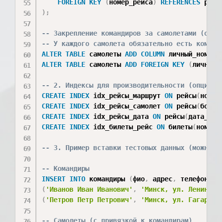
FOREIGN
KEY
(
номер_рейса
)
REFERENCES
 рейс
)
;
-- Закрепление командиров за самолетами (один
-- У каждого самолета обязательно есть команд
ALTER
TABLE
 самолеты 
ADD
COLUMN
 личный_номер_
ALTER
TABLE
 самолеты 
ADD
FOREIGN
KEY
(
личный_
-- 2. Индексы для производительности (опциона
CREATE
INDEX
 idx_рейсы_маршрут 
ON
 рейсы
(
номер
CREATE
INDEX
 idx_рейсы_самолет 
ON
 рейсы
(
борто
CREATE
INDEX
 idx_рейсы_дата 
ON
 рейсы
(
дата_и_в
CREATE
INDEX
 idx_билеты_рейс 
ON
 билеты
(
номер_
-- 3. Пример вставки тестовых данных (можно у
-- Командиры
INSERT
INTO
 командиры 
(
фио
,
 адрес
,
 телефон
,
 н
(
'Иванов Иван Иванович'
,
'Минск, ул. Ленина 1
(
'Петров Петр Петрович'
,
'Минск, ул. Гагарина
-- Самолеты (с привязкой к командирам)