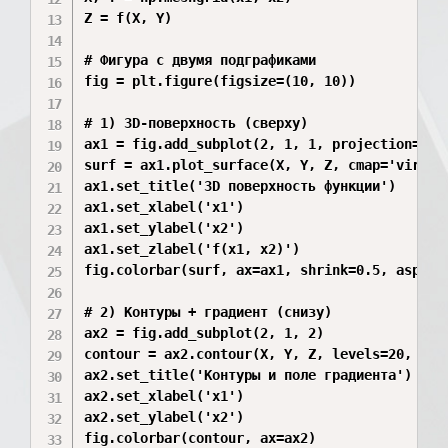
Z = f(X, Y)

# Фигура с двумя подграфиками

fig = plt.figure(figsize=(10, 10))

# 1) 3D-поверхность (сверху)

ax1 = fig.add_subplot(2, 1, 1, projection='3d'
surf = ax1.plot_surface(X, Y, Z, cmap='viridis
ax1.set_title('3D поверхность функции')

ax1.set_xlabel('x1')

ax1.set_ylabel('x2')

ax1.set_zlabel('f(x1, x2)')

fig.colorbar(surf, ax=ax1, shrink=0.5, aspect=
# 2) Контуры + градиент (снизу)

ax2 = fig.add_subplot(2, 1, 2)

contour = ax2.contour(X, Y, Z, levels=20, cmap
ax2.set_title('Контуры и поле градиента')

ax2.set_xlabel('x1')

ax2.set_ylabel('x2')

fig.colorbar(contour, ax=ax2)
