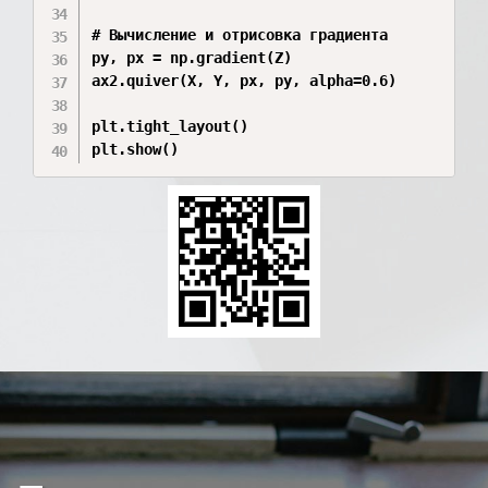
# Вычисление и отрисовка градиента

py, px = np.gradient(Z)

ax2.quiver(X, Y, px, py, alpha=0.6)

plt.tight_layout()

plt.show()