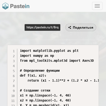
Toggle
navig
Поделиться
https://pastein.ru/t/8rq
import matplotlib.pyplot as plt

import numpy as np

from mpl_toolkits.mplot3d import Axes3D

# Определение функции

def f(x1, x2):

    return (x1 - 1.1)**2 + (1.2 * x2 - 1.1)**2
# Создание сетки

x1 = np.linspace(-1, 4, 40)

x2 = np.linspace(-1, 4, 40)

X, Y = np.meshgrid(x1, x2)
