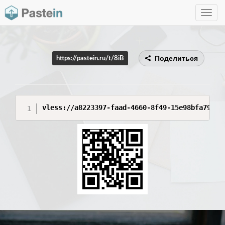
Toggle
navig
Поделиться
https://pastein.ru/t/8iB
vless://a8223397-faad-4660-8f49-15e98bfa79e4@